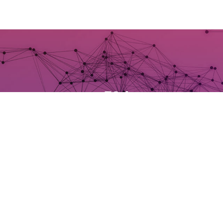
524
Tüm Dünya'daki Odoo partner sayısı
Dünya 