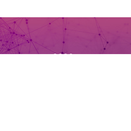
+
3929
aştığı
Odoo ve Partnerler tarafından
geliştirilen aktif modül sayısı